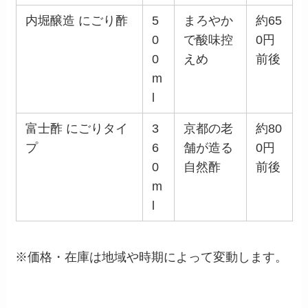
内堀醸造 にごり酢
5
まろやか
約65
0
で酸味控
0円
0
えめ
前後
m
l
富士酢 にごりタイ
3
京都の老
約80
プ
6
舗が造る
0円
0
自然酢
前後
m
l
※価格・在庫は地域や時期によって変動します。