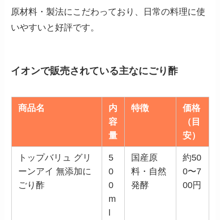
原材料・製法にこだわっており、日常の料理に使
いやすいと好評です。
イオンで販売されている主なにごり酢
商品名
内
特徴
価格
容
（目
量
安）
トップバリュ グリ
5
国産原
約50
ーンアイ 無添加に
0
料・自然
0〜7
ごり酢
0
発酵
00円
m
l