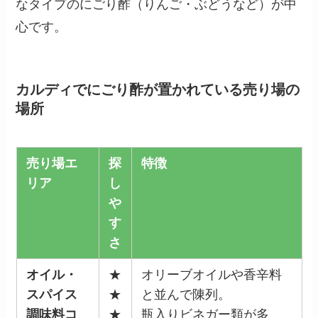
なタイプのにごり酢（りんご・ぶどうなど）が中
心です。
カルディでにごり酢が置かれている売り場の
場所
売り場エ
探
特徴
リア
し
や
す
さ
オイル・
★
オリーブオイルや香辛料
スパイス
★
と並んで陳列。
調味料コ
★
瓶入りビネガー類が多