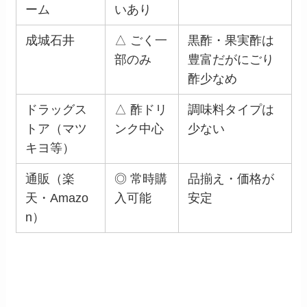
ーム
いあり
成城石井
△ ごく一
黒酢・果実酢は
部のみ
豊富だがにごり
酢少なめ
ドラッグス
△ 酢ドリ
調味料タイプは
トア（マツ
ンク中心
少ない
キヨ等）
通販（楽
◎ 常時購
品揃え・価格が
天・Amazo
入可能
安定
n）