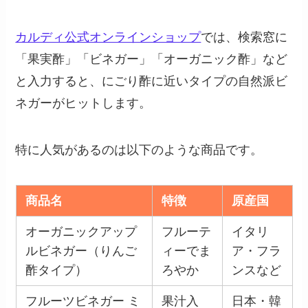
カルディ公式オンラインショップ
では、検索窓に
「果実酢」「ビネガー」「オーガニック酢」など
と入力すると、にごり酢に近いタイプの自然派ビ
ネガーがヒットします。
特に人気があるのは以下のような商品です。
商品名
特徴
原産国
オーガニックアップ
フルーテ
イタリ
ルビネガー（りんご
ィーでま
ア・フラ
酢タイプ）
ろやか
ンスなど
フルーツビネガー ミ
果汁入
日本・韓