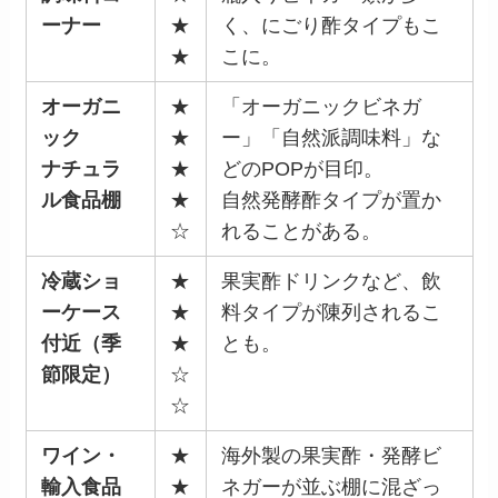
ーナー
★
く、にごり酢タイプもこ
★
こに。
オーガニ
★
「オーガニックビネガ
ック
★
ー」「自然派調味料」な
ナチュラ
★
どのPOPが目印。
ル食品棚
★
自然発酵酢タイプが置か
☆
れることがある。
冷蔵ショ
★
果実酢ドリンクなど、飲
ーケース
★
料タイプが陳列されるこ
付近（季
★
とも。
節限定）
☆
☆
ワイン・
★
海外製の果実酢・発酵ビ
輸入食品
★
ネガーが並ぶ棚に混ざっ