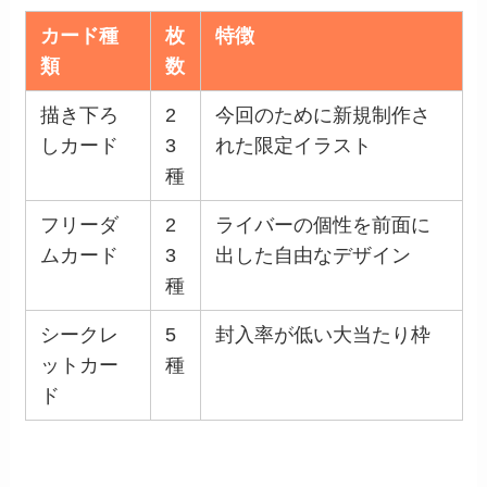
カード種
枚
特徴
類
数
描き下ろ
2
今回のために新規制作さ
しカード
3
れた限定イラスト
種
フリーダ
2
ライバーの個性を前面に
ムカード
3
出した自由なデザイン
種
シークレ
5
封入率が低い大当たり枠
ットカー
種
ド